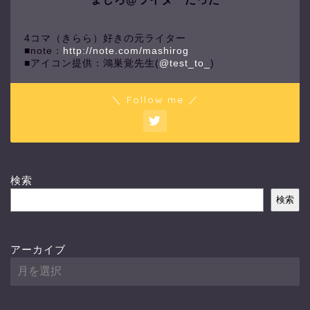
4コマ（きらら）好きの元ライター
■note：
http://note.com/mashirog
■アイコン提供：鴻巣覚先生(
@test_to_
)
＼ Follow me ／
検索
検索
アーカイブ