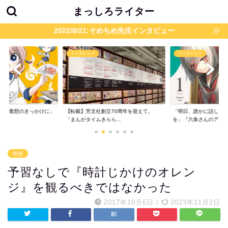
まっしろライター
2022/8/21:そめちめ先生インタビュー
インタビュー
インタビュー
題が着想のきっかけに」
【転載】芳文社創立70周年を迎えて。
「明日、誰かに話した
..
「まんがタイムきらら...
を」『六条さんのア...
映画
予習なしで『時計じかけのオレン
ジ』を観るべきではなかった
2017年10月6日
/
2023年11月2日