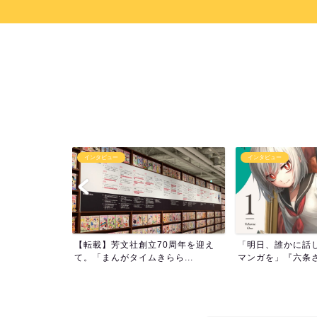
インタビュー
インタビュー
0周年を迎え
「明日、誰かに話したくなるような
「ランキングは手
ら...
マンガを」『六条さんのア...
さんの”好き”をぶつけ