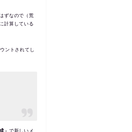
はずなので（荒
に計算している
カウントされてし
成」
で新しいメ