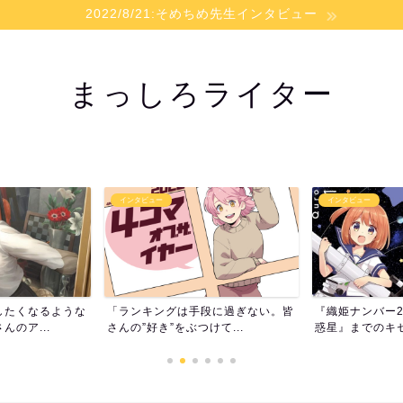
2022/8/21:そめちめ先生インタビュー
まっしろライター
インタビュー
インタビュー
段に過ぎない。皆
『織姫ナンバー2』から『恋する小
【インタビュー
て...
惑星』までのキセキ――Q...
スニートましろ』