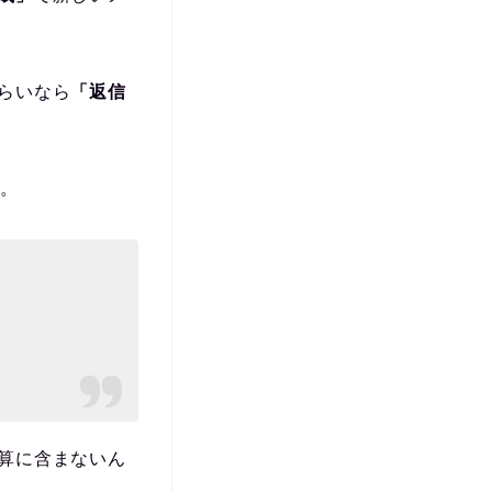
らいなら
「返信
す。
算に含まないん