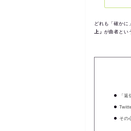
どれも「確かに
上」
が曲者とい
「返
Twi
その