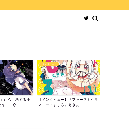
インタビュー
インタビュー
】『ファーストクラ
「現実の無戸籍問題が着想のきっか
【転載】芳文
えきあ ...
けに」『妖こそ怪異戸籍課...
て。「まんがタ