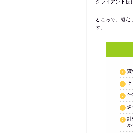
クライアント様
ところで、認定
す。
獲
ク
仕
送
計
か