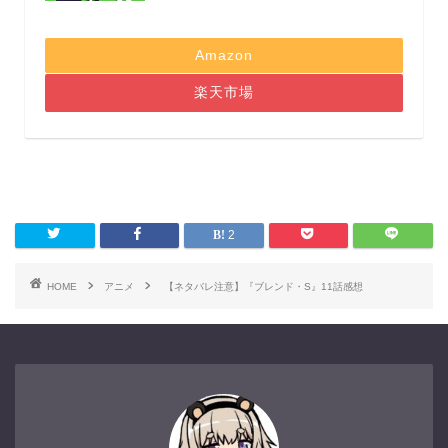
Amazon
楽天市場
2
HOME
アニメ
【ネタバレ注意】『ブレンド・S』11話感想