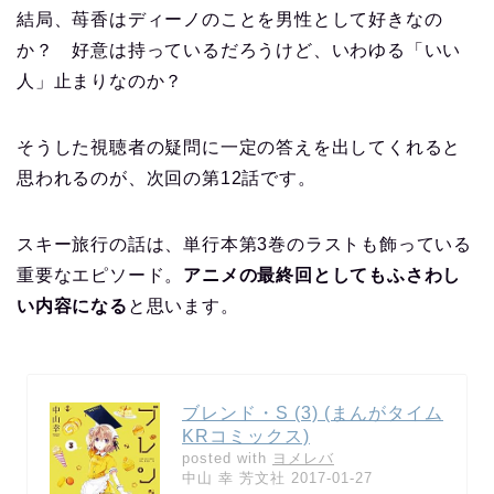
結局、苺香はディーノのことを男性として好きなの
か？ 好意は持っているだろうけど、いわゆる「いい
人」止まりなのか？
そうした視聴者の疑問に一定の答えを出してくれると
思われるのが、次回の第12話です。
スキー旅行の話は、単行本第3巻のラストも飾っている
重要なエピソード。
アニメの最終回としてもふさわし
い内容になる
と思います。
ブレンド・S (3) (まんがタイム
KRコミックス)
posted with
ヨメレバ
中山 幸 芳文社 2017-01-27