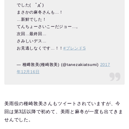
でした( ﾟдﾟ)
まさかの麻冬さんも…！
…新鮮でした！
てんちょーさいこーだジョー…。
次回…最終回…
さみしいデス…
お見逃しなくです…！！
#ブレンドS
— 種﨑敦美(種崎敦美) (@tanezakiatsumi)
2017
年12月16日
美雨役の種崎敦美さんもツイートされていますが、今
回は第3話以降で初めて、美雨と麻冬が一度も出てきま
せんでした。