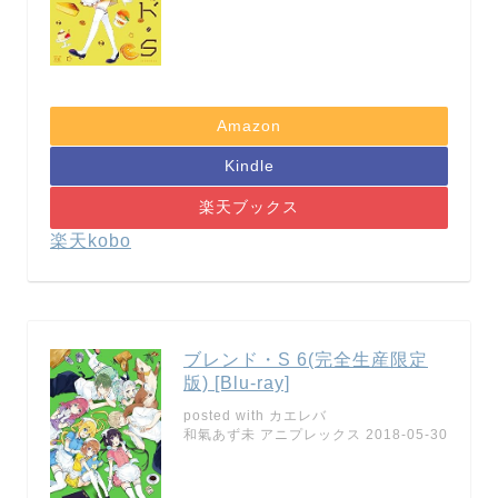
Amazon
Kindle
楽天ブックス
楽天kobo
ブレンド・S 6(完全生産限定
版) [Blu-ray]
posted with
カエレバ
和氣あず未 アニプレックス 2018-05-30