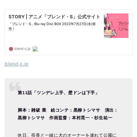
blend-s.jp
第11話「ツンデレ上手、壁ドンは下手」
脚本：雑破 業 絵コンテ：黒柳トシマサ 演出：
黒柳トシマサ 作画監督：本村晃一・杉生祐一
休日、苺香と一緒に犬のオーナーを連れて公園に