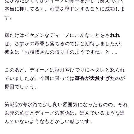
見かねたひでりがディーノの背中を押し（例えでなく
本当に押してる）、苺香を壁ドンすることに成功しま
す。
顔だけはイケメンなディーノにこんなことをされれ
ば、さすがの苺香も落ちるのではと期待しましたが、
彼女は「お相撲さんの張り手のようですね」と…。
このあと、ディーノは秋月やひでりにヘタレと怒られ
ていましたが、今回に限っては
苺香が天然すぎた
のが
原因でしょう。
第6話の海水浴で少し良い雰囲気になったものの、それ
以降の苺香とディーノの関係は、進んでいるような進
んでいないようなもどかしい感じです。