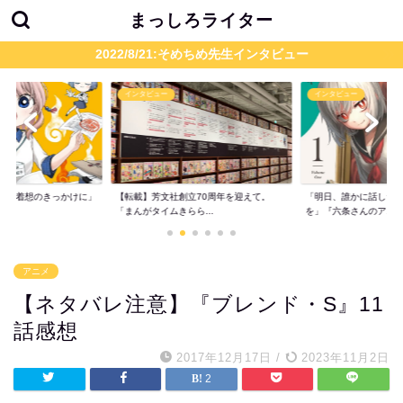
まっしろライター
2022/8/21:そめちめ先生インタビュー
インタビュー
インタビュー
題が着想のきっかけに」
【転載】芳文社創立70周年を迎えて。
「明日、誰かに話した
..
「まんがタイムきらら...
を」『六条さんのア...
アニメ
【ネタバレ注意】『ブレンド・S』11
話感想
2017年12月17日
/
2023年11月2日
2