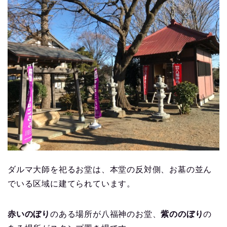
ダルマ大師を祀るお堂は、本堂の反対側、お墓の並ん
でいる区域に建てられています。
赤いのぼり
のある場所が八福神のお堂、
紫ののぼり
の