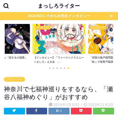
まっしろライター
2022/8/21:そめちめ先生インタビュー
インタビュー
インタビュー
』から『恋する小惑星』
【インタビュー】『ファーストクラスニー
「現実の無戸籍問題が
..
トましろ』えきあ ...
『妖こそ怪異戸籍課...
プライベート
神奈川で七福神巡りをするなら、「瀬
谷八福神めぐり」がおすすめ
2018年1月10日
/
2023年11月2日
2