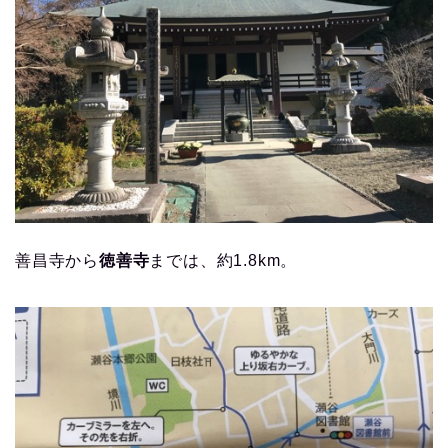
善昌寺から
徳善寺
までは、約1.8km。