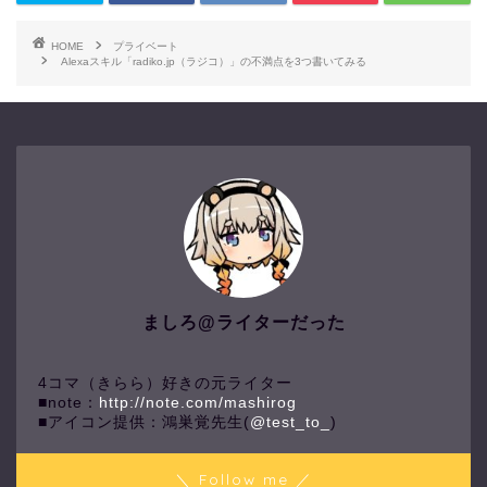
HOME
プライベート
Alexaスキル「radiko.jp（ラジコ）」の不満点を3つ書いてみる
ましろ@ライターだった
4コマ（きらら）好きの元ライター
■note：
http://note.com/mashirog
■アイコン提供：鴻巣覚先生(
@test_to_
)
＼ Follow me ／