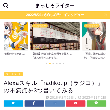
まっしろライター
2022/8/21:そめちめ先生インタビュー
インタビュー
インタビュー
題が着想のきっかけに」
【転載】芳文社創立70周年を迎えて。
「明日、誰かに話した
..
「まんがタイムきらら...
を」『六条さんのア...
プライベート
Alexaスキル「radiko.jp（ラジコ）」
の不満点を3つ書いてみる
2018年2月26日
/
2023年11月2日