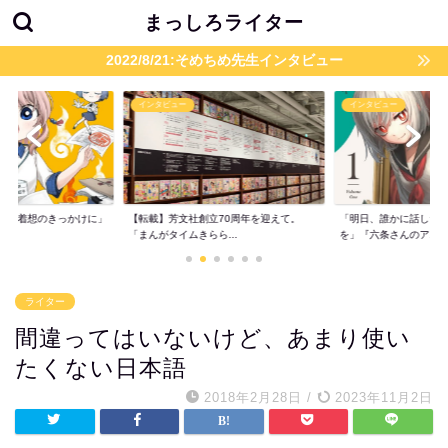
まっしろライター
2022/8/21:そめちめ先生インタビュー
インタビュー
インタビュー
題が着想のきっかけに」
【転載】芳文社創立70周年を迎えて。
「明日、誰かに話した
..
「まんがタイムきらら...
を」『六条さんのア...
ライター
間違ってはいないけど、あまり使い
たくない日本語
2018年2月28日
/
2023年11月2日