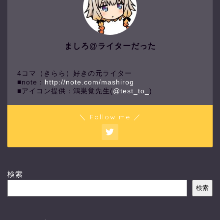
ましろ@ライターだった
4コマ（きらら）好きの元ライター
■note：
http://note.com/mashirog
■アイコン提供：鴻巣覚先生(
@test_to_
)
＼ Follow me ／
検索
検索