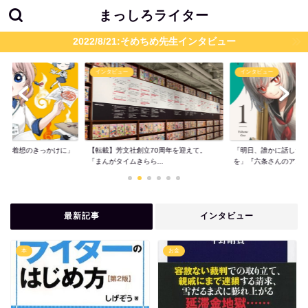
まっしろライター
2022/8/21:そめちめ先生インタビュー
インタビュー
インタビュー
題が着想のきっかけに」
【転載】芳文社創立70周年を迎えて。
「明日、誰かに話した
..
「まんがタイムきらら...
を」『六条さんのア...
最新記事
インタビュー
本
お金