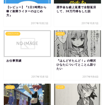
【レビュー】『1日1時間から
奨学金を繰上返還で全額返済
稼ぐ副業ライターのはじめ
して、38万円得をした話
方』
2017年10月2日
2017年10月1日
プロフィール
マンガ
お仕事実績
『はんどすたんど！』の晴沢
ひなたについてとことん語り
たい
2017年10月1日
2017年9月6日
マンガ
マンガ