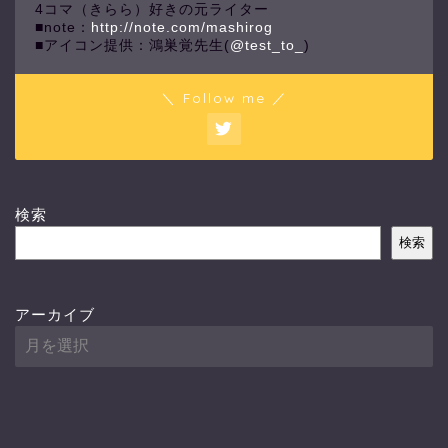
4コマ（きらら）好きの元ライター
■note：
http://note.com/mashirog
■アイコン提供：鴻巣覚先生(
@test_to_
)
＼ Follow me ／
検索
検索
アーカイブ