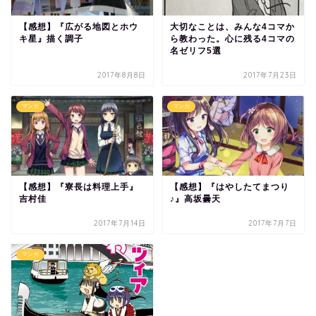
【感想】『広がる地図とホウ
大切なことは、みんな4コマか
キ星』描く調子
ら教わった。心に残る4コマの
名ゼリフ5選
2017年8月8日
2017年7月23日
マンガ
マンガ
【感想】『寮長は料理上手』
【感想】『はやしたてまつり
吉村佳
♪』高坂曇天
2017年7月14日
2017年7月7日
マンガ