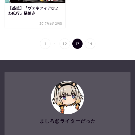
【感想】『ヴェネツィアひよ
わ紀行』橘紫夕
2017年6月29日
...
1
12
13
14
ましろ@ライターだった