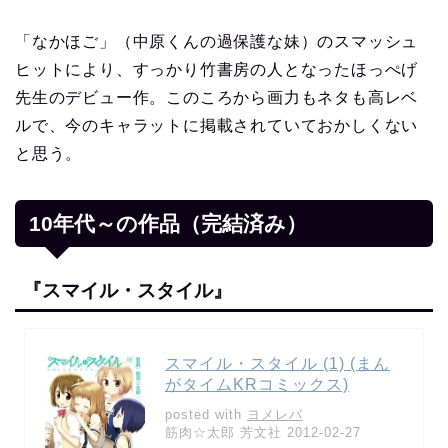
「なかほご」（中原くんの過保護な妹）のスマッシュ
ヒットにより、すっかり竹書房の人となったほっぺげ
先生のデビュー作。このころから画力もネタも高レベ
ルで、今のキャラットに掲載されていておかしくない
と思う。
10年代～の作品（完結済み）
『スマイル・スタイル』
スマイル・スタイル (1) (まん
がタイムKRコミックス)
posted with
ヨメレバ
筋肉☆太郎 芳文社 2012-02-27