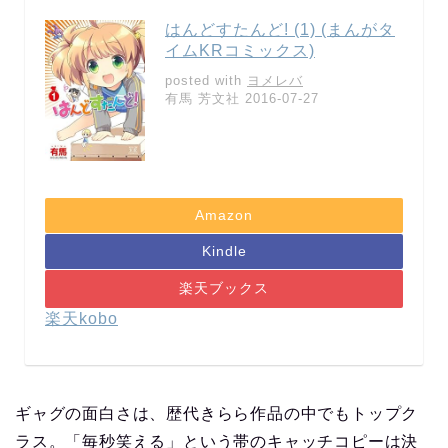
はんどすたんど! (1) (まんがタ
イムKRコミックス)
posted with
ヨメレバ
有馬 芳文社 2016-07-27
Amazon
Kindle
楽天ブックス
楽天kobo
ギャグの面白さは、歴代きらら作品の中でもトップク
ラス。「毎秒笑える」という帯のキャッチコピーは決