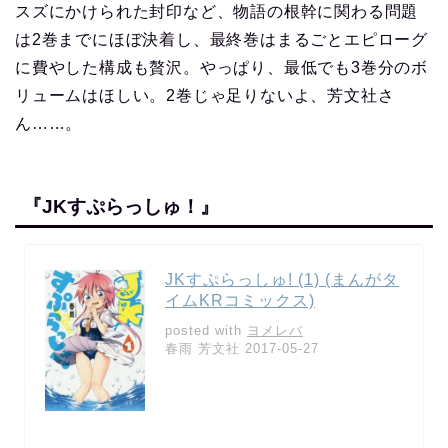
スズにかけられた封印など、物語の根幹に関わる問題
は2巻までにほぼ決着し、最終巻はまるごとエピローグ
に費やした構成も贅沢。やっぱり、最低でも3巻分のボ
リュームはほしい。2巻じゃ足りないよ、芳文社さ
ん……。
『JKすぷらっしゅ！』
JKすぷらっしゅ! (1) (まんがタ
イムKRコミックス)
posted with
ヨメレバ
春雨 芳文社 2017-05-27