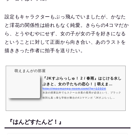
設定もキャラクターもぶっ飛んでいましたが、かなた
と澪花の関係性は紛れもなく純愛。きららの4コマだか
ら、とうやむやにせず、女の子が女の子を好きになる
ということに対して正面から向き合い、あのラストを
描ききった作者に拍手を送りたい。
萌えまんがの部屋
『JKすぷらっしゅ！ 2 / 春雨』はじける水し
ぶきと、女の子たちの恋心！ | 萌えま…
http://moemanga-room.com/?p=12324
水泳の授業以外でもスクール水着の着用が必須という、ブラック
校則も真っ青な学校が舞台の4コママンガ『JKすぷらっし
ゅ！』。6月27日に、完結巻となる2巻が発売されました。 作者の
春雨先生は、『こみっくがーるず』のTwitter企画「日刊こみっく
がーるず」も担当されていたので、絵柄に見覚えのある方もいる
のではないでしょうか。そこに抜擢されるくらいなので、本作の
『はんどすたんど！』
連載もしばらくは続くと思っていたのですが……。かなしい。 あ
まりにも奇抜なその設定から、読者に「きららMAXのやべーや
つ」と呼ばれたりもしていましたが、決してネ…