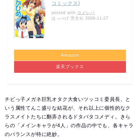
コミックス)
posted with
ヨメレバ
ほっぺげ 芳文社 2009-11-27
Amazon
楽天ブックス
チビっ子メガネ巨乳オタク大食いツッコミ委員長、と
いう属性てんこ盛りな結花が、それ以上に個性的なク
ラスメイトたちに翻弄されるドタバタコメディ。きら
らの「メインキャラが4人」の作品の中でも、各キャラ
のバランスが特に絶妙。