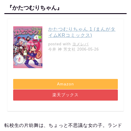
『かたつむりちゃん』
かたつむりちゃん 1 (まんがタ
イムKRコミックス)
posted with
ヨメレバ
今井 神 芳文社 2006-05-26
Amazon
楽天ブックス
転校生の片紡舞は、ちょっと不思議な女の子。ランド