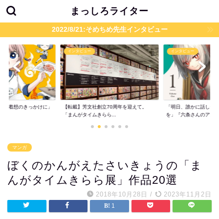
まっしろライター
2022/8/21:そめちめ先生インタビュー
インタビュー
インタビュー
題が着想のきっかけに」
【転載】芳文社創立70周年を迎えて。
「明日、誰かに話した
..
「まんがタイムきらら...
を」『六条さんのア...
マンガ
ぼくのかんがえたさいきょうの「ま
んがタイムきらら展」作品20選
2018年10月28日
/
2023年11月2日
1