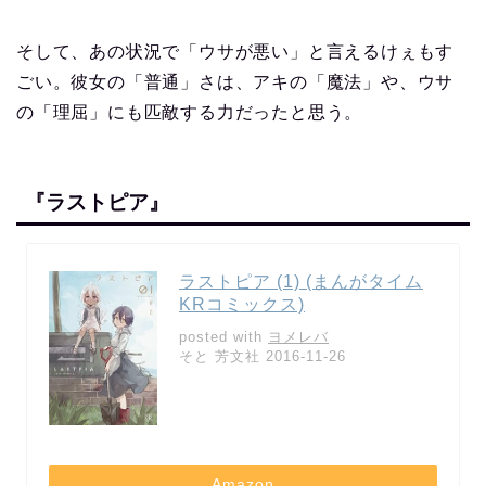
そして、あの状況で「ウサが悪い」と言えるけぇもす
ごい。彼女の「普通」さは、アキの「魔法」や、ウサ
の「理屈」にも匹敵する力だったと思う。
『ラストピア』
ラストピア (1) (まんがタイム
KRコミックス)
posted with
ヨメレバ
そと 芳文社 2016-11-26
Amazon