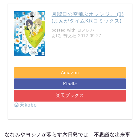
月曜日の空飛ぶオレンジ。 (1)
(まんがタイムKRコミックス)
posted with
ヨメレバ
あfろ 芳文社 2012-09-27
Amazon
Kindle
楽天ブックス
楽天kobo
ななみやヨシノが暮らす六日島では、不思議な出来事