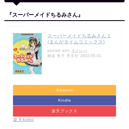
『スーパーメイドちるみさん』
スーパーメイドちるみさん 1
(まんがタイムコミックス)
posted with
ヨメレバ
師走 冬子 芳文社 2003-05-01
Amazon
Kindle
楽天ブックス
楽天kobo