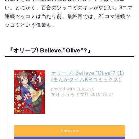
い。とにかく、百合のツッコミのキレがやばい。8コマ
連続ツッコミは当たり前。最終回では、21コマ連続ツ
ッコミという偉業も。
『オリーブ! Believe,”Olive”?』
オリーブ! Believe,”Olive”? (1)
(まんがタイムKRコミックス)
posted with
ヨメレバ
文月 ふうろ 芳文社 2015-10-27
Amazon