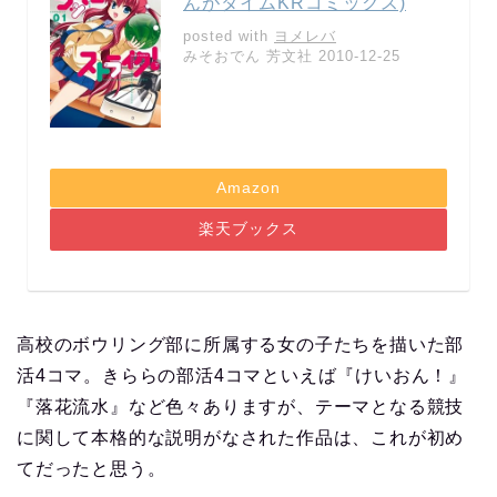
んがタイムKRコミックス)
posted with
ヨメレバ
みそおでん 芳文社 2010-12-25
Amazon
楽天ブックス
高校のボウリング部に所属する女の子たちを描いた部
活4コマ。きららの部活4コマといえば『けいおん！』
『落花流水』など色々ありますが、テーマとなる競技
に関して本格的な説明がなされた作品は、これが初め
てだったと思う。