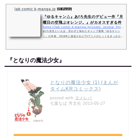
lab.comic.k-manga.jp
25 Posts
『ゆるキャン△』あfろ先生のデビュー作『月
曜日の空飛ぶオレンジ。』がカオスすぎる件
https://lab.comic.k-manga.jp/comic_review_flying-orange/
あfろ先生といえば、言わずと知れたキャンプ漫画『ゆるキャン
△』の作者。2018年に放送されたTVアニメのヒットをきっかけ
に、原作の漫画を読み始めた人も多いことだろう。 だが、古参
アピール乙と言われるのを覚悟の上で、ここは声を大にして訴え
たい。
『となりの魔法少女』
となりの魔法少女 (1) (まんが
タイムKRコミックス)
posted with
ヨメレバ
七葉なば 芳文社 2013-05-27